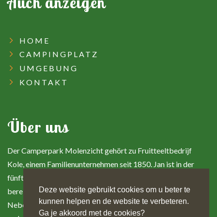
Auch anzeigen
HOME
CAMPINGPLATZ
UMGEBUNG
KONTAKT
Über uns
Der Camperpark Molenzicht gehört zu Fruitteeltbedrijf
Kole, einem Familienunternehmen seit 1850. Jan ist in der
fünften Generation Kole des Unternehmens und sein Sohn ist
Deze website gebruikt cookies om u beter te
bereits in der sechsten Generation voll im Unternehmen tätig.
kunnen helpen en de website te verbeteren.
Neben dem Obstanbau bieten sie auch einen freundlichen
Ga je akkoord met de cookies?